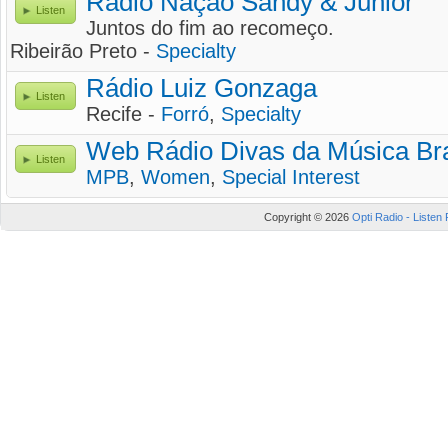
Rádio Nação Sandy & Junior
Listen
Juntos do fim ao recomeço.
Ribeirão Preto -
Specialty
Rádio Luiz Gonzaga
Listen
Recife -
Forró
,
Specialty
Web Rádio Divas da Música Bra
Listen
MPB
,
Women
,
Special Interest
Copyright © 2026
Opti Radio - Listen 