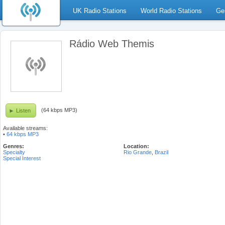
UK Radio Stations
World Radio Stations
Ge
Rádio Web Themis
(64 kbps MP3)
Listen
Available streams:
•
64 kbps MP3
Genres:
Location:
Specialty
Rio Grande
,
Brazil
Special Interest