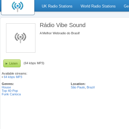
UK Radio Stations
World Radio Stations
Ge
Rádio Vibe Sound
A Melhor Webradio do Brasil!
(64 kbps MP3)
Listen
Available streams:
•
64 kbps MP3
Genres:
Location:
House
São Paulo
,
Brazil
Top 40-Pop
Funk Carioca